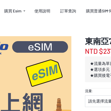
購買 Esim
使用說明
訂單查詢
購買普通SIM
東南亞7
NTD $23
★流量為單
★選項多元
★購買後電子
流量: