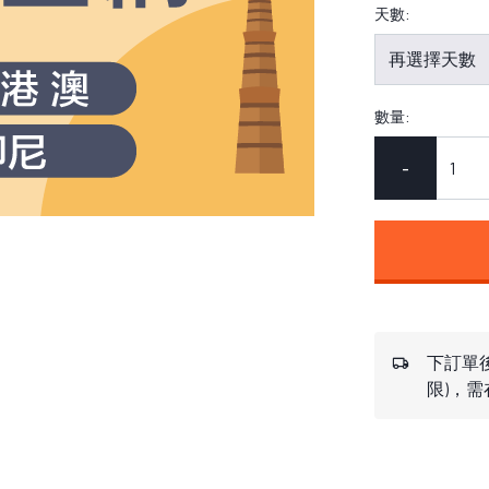
天數:
數量:
-
下訂單後
限)，