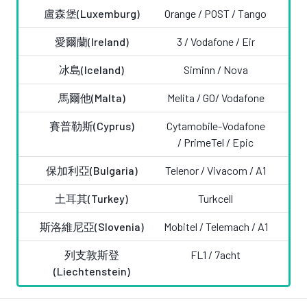
盧森堡(Luxemburg)
Orange / POST / Tango
愛爾蘭(Ireland)
3 /
Vodafone / Eir
冰島(Iceland)
Siminn / Nova
馬爾他(Malta)
Melita / GO/
Vodafone
賽普勒斯(Cyprus)
Cytamobile-Vodafone
/ PrimeTel / Epic
保加利亞(Bulgaria)
Telenor
/
Vivacom / A1
土耳其(Turkey)
Turkcell
斯洛維尼亞(Slovenia)
Mobitel / Telemach /
A1
列支敦斯登
FL1 /
7acht
(Liechtenstein)