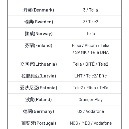
丹麥(Denmark)
3 /
Telia
瑞典(Sweden)
3/ Tele2
挪威(Norway)
Telia
芬蘭(Finland)
Elisa /
Alcom / Telia
/ SAMK / Telia DNA
立陶宛(Lithuania)
Telia /
BITĖ / Tele2
拉脫維亞(Latvia)
LMT /
Tele2/ Bite
愛沙尼亞(Estonia)
Tele2 / Elisa /
Telia
波蘭(Poland)
Orange/ Play
德國(Germany)
O2 /
Vodafone
葡萄牙(Portugal)
NOS / MEO /
Vodafone