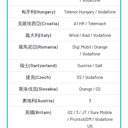
匈牙利(Hungary)
Telenor Hungary /
Vodafone
克羅埃西亞(Croatia)
A1 HR
/ Telemach
義大利(Italy)
Wind / Iliad /
Vodafone
羅馬尼亞(Romania)
Digi.Mobil / Orange
/
Vodafone
瑞士(Switzerland)
Sunrise
/
Salt
捷克(Czech)
O2 /
Vodafone
斯洛伐克(Slovakia)
Orange / O2
奧地利(Austria)
3
英國(Britain)
O2 / 3 /
JT /
Sure Mobile
/ ProntoGSM / Vodafone
UK