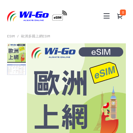
0
ESIM
歐洲多國上網ESIM