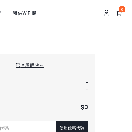
0
卡
租借WiFi機
查看購物車
-
-
$0
使用優惠代碼