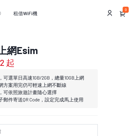
0
卡
租借WiFi機
網Esim
02 起
可選單日高速1GB/2GB，總量10GB上網
網方案用完仍可輕速上網不斷線
，可依照旅遊計畫隨心選擇
郵件寄送QR Code，設定完成馬上使用