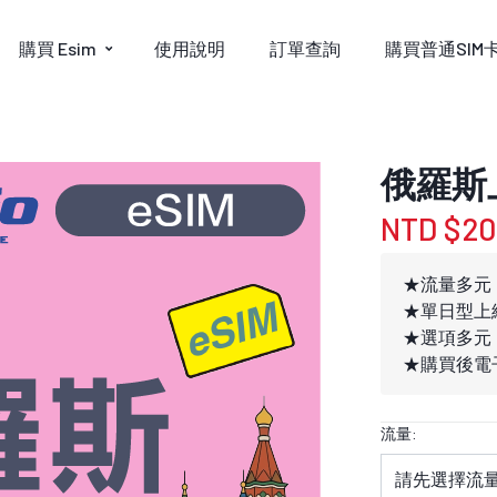
購買 Esim
使用說明
訂單查詢
購買普通SIM
俄羅斯上
NTD $2
★流量多元，
★單日型上
★選項多元
★購買後電子
流量: