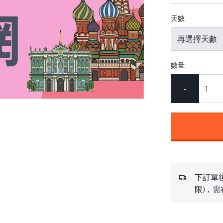
天數:
數量:
-
下訂單後
限)，